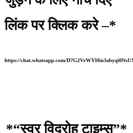
लिंक पर क्लिक करे –*
https://chat.whatsapp.com/D7G2VrWYHin3abyqi0Ns
*“स्वर विद्रोह टाइम्स”*