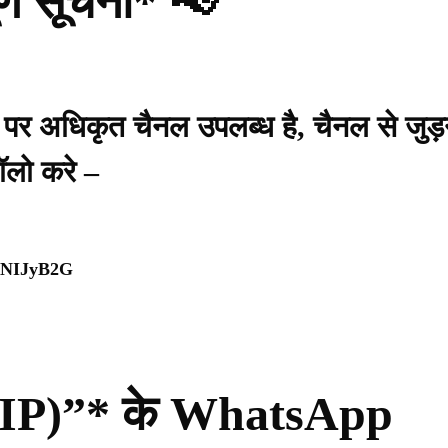
र्ण सूचना* 📢
प पर अधिकृत चैनल उपलब्ध है, चैनल से जुड़
ॉलो करे –
WpNIJyB2G
ी (PIP)”* के WhatsApp