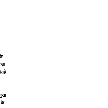
के
ंगला
राहे
प्ता
 के