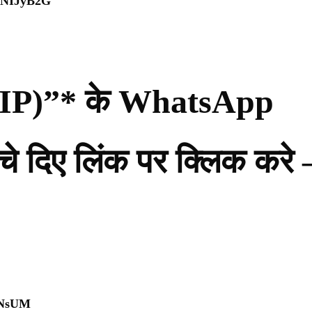
WpNIJyB2G
ी (PIP)”* के WhatsApp
नीचे दिए लिंक पर क्लिक करे 
0NsUM