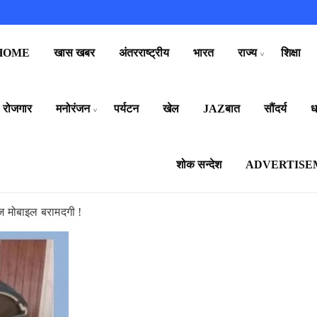
HOME
खास खबर
अंतरराष्ट्रीय
भारत
राज्य
शिक्षा
रोजगार
मनोरंजन
पर्यटन
खेल
JAZबात
सौंदर्य
धर
शोक सन्देश
ADVERTISE
ज मोबाइल बरामदगी !