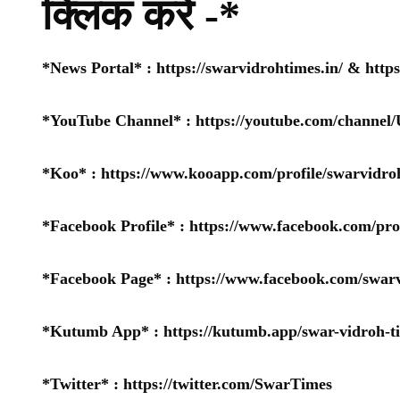
क्लिक करे -*
*News Portal* :
https://swarvidrohtimes.in/
&
http
*YouTube Channel* :
https://youtube.com/chan
*Koo* :
https://www.kooapp.com/profile/swarvidro
*Facebook Profile* :
https://www.facebook.com/pr
*Facebook Page* :
https://www.facebook.com/swarv
*Kutumb App* :
https://kutumb.app/swar-vidroh-t
*Twitter* :
https://twitter.com/SwarTimes