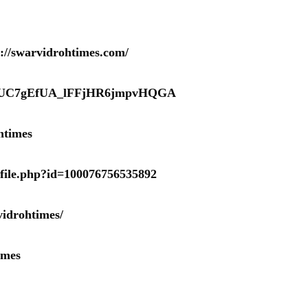
s://swarvidrohtimes.com/
nel/UC7gEfUA_lFFjHR6jmpvHQGA
htimes
ofile.php?id=100076756535892
idrohtimes/
imes