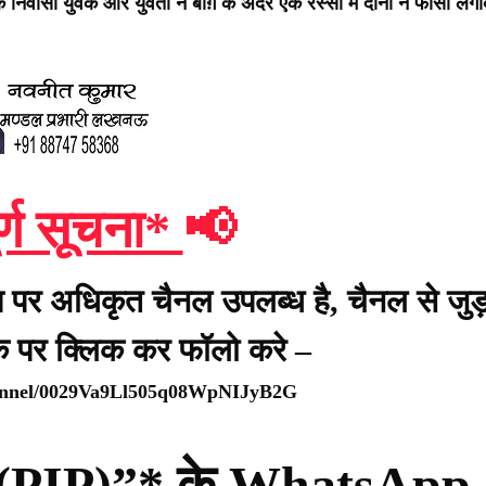
ंव के निवासी युवक और युवती ने बाग़ के अंदर एक रस्सी में दोनों ने फांसी लग
र्ण सूचना*
📢
प पर अधिकृत चैनल उपलब्ध है, चैनल से जुड़
ंक पर क्लिक कर फॉलो करे –
hannel/0029Va9Ll505q08WpNIJyB2G
्टी (PIP)”* के WhatsApp