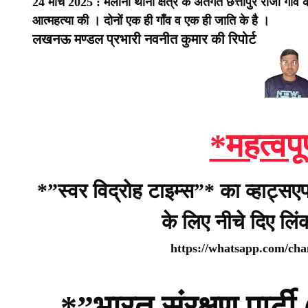
24 मार्च 2025 : मैलानी थाना क्षेत्र के अंतर्गत छत्तीपुर राजा गा
आत्महत्या की ।
दोनों एक ही गाँव व एक ही जाति के है ।
लखनऊ मण्डल प्रभारी नवनीत कुमार की रिपोर्ट
*महत्वपू
*”स्वर विद्रोह टाइम्स”* का व्हाट्सए
के लिए नीचे दिए लि
https://whatsapp.com/c
*”भारत संरक्षण पार