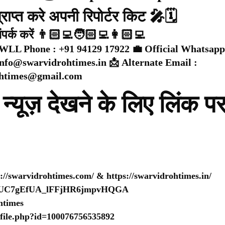
राप्त करे अपनी रिपोर्टर किट 🎤🗓️
संपर्क करें 👨🏻‍💻🧑🏻‍💻👩🏻‍💻
WLL Phone : +91 94129 17922 💼 Official Whatsapp
 info@swarvidrohtimes.in 📩 Alternate Email :
ohtimes@gmail.com
न्यूज़ देखने के लिए लिंक प
s://swarvidrohtimes.com/
&
https://swarvidrohtimes.in/
nel/UC7gEfUA_lFFjHR6jmpvHQGA
htimes
ofile.php?id=100076756535892