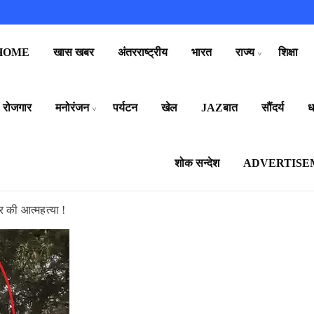
HOME
खास खबर
अंतरराष्ट्रीय
भारत
राज्य
शिक्षा
रोजगार
मनोरंजन
पर्यटन
खेल
JAZबात
सौंदर्य
धर
शोक सन्देश
ADVERTISE
 की आत्महत्या !