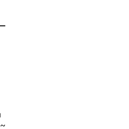
 –
।
 ~