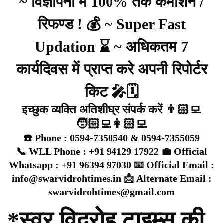
~ विज्ञापनों में 100% तक कमीशन /
रिफण्ड ! 💰 ~ Super Fast
Updation ⌛ ~ अधिकतम 7
कार्यदिवस में प्राप्त करे अपनी रिपोर्टर
किट 🎤🗓️
इच्छुक व्यक्ति अतिशीघ्र संपर्क करें 👨🏻‍💻
🧑🏻‍💻👩🏻‍💻
☎️ Phone : 0594-7350540 & 0594-7355059
📞 WLL Phone : +91 94129 17922 💼 Official
Whatsapp : +91 96394 97030 📧 Official Email :
info@swarvidrohtimes.in 📩 Alternate Email :
swarvidrohtimes@gmail.com
*स्वर विद्रोह टाइम्स की