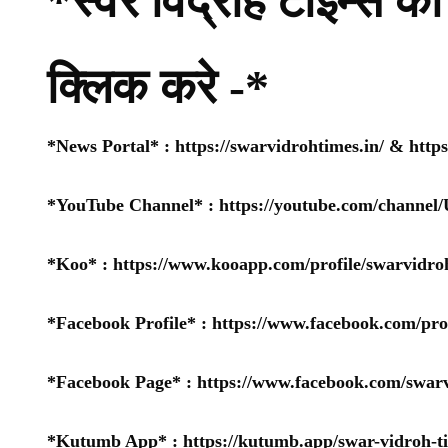
*स्वर विद्रोह टाइम्स की 
क्लिक करे -*
*News Portal* :
https://swarvidrohtimes.in/
&
http
*YouTube Channel* :
https://youtube.com/chan
*Koo* :
https://www.kooapp.com/profile/swarvidro
*Facebook Profile* :
https://www.facebook.com/pr
*Facebook Page* :
https://www.facebook.com/swarv
*Kutumb App* :
https://kutumb.app/swar-vidroh-t