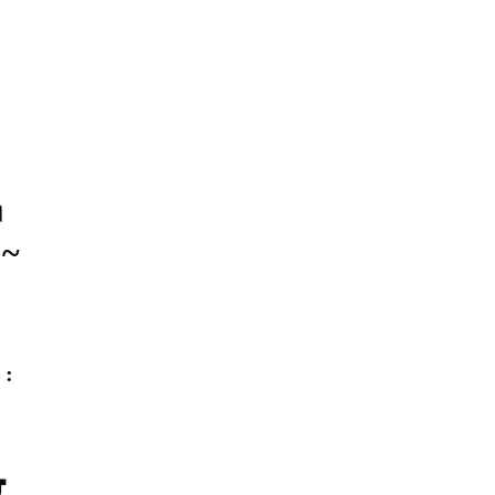
।
 ~
 :