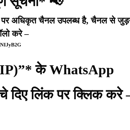
र्ण सूचना* 📢
प पर अधिकृत चैनल उपलब्ध है, चैनल से जुड़
ॉलो करे –
WpNIJyB2G
ी (PIP)”* के WhatsApp
नीचे दिए लिंक पर क्लिक करे 