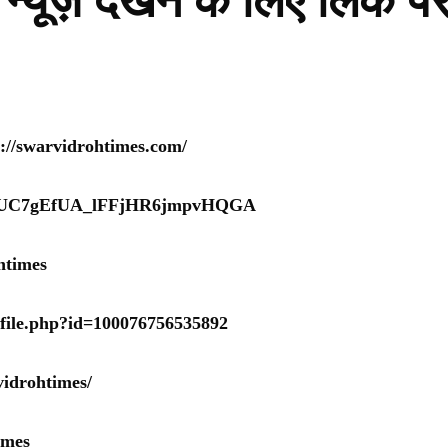
न्यूज़ देखने के लिए लिंक प
s://swarvidrohtimes.com/
nel/UC7gEfUA_lFFjHR6jmpvHQGA
htimes
ofile.php?id=100076756535892
idrohtimes/
imes