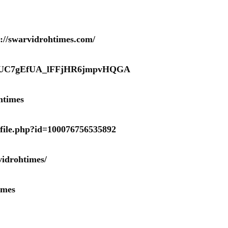
s://swarvidrohtimes.com/
nel/UC7gEfUA_lFFjHR6jmpvHQGA
htimes
ofile.php?id=100076756535892
idrohtimes/
imes