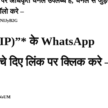
प पर अधिकृत चैनल उपलब्ध है, चैनल से जुड़
ॉलो करे –
WpNIJyB2G
ी (PIP)”* के WhatsApp
नीचे दिए लिंक पर क्लिक करे 
0NsUM