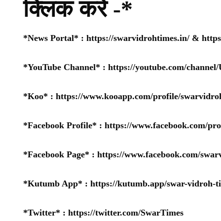
क्लिक करे -*
*News Portal* :
https://swarvidrohtimes.in/
&
http
*YouTube Channel* :
https://youtube.com/chan
*Koo* :
https://www.kooapp.com/profile/swarvidro
*Facebook Profile* :
https://www.facebook.com/pr
*Facebook Page* :
https://www.facebook.com/swarv
*Kutumb App* :
https://kutumb.app/swar-vidroh-t
*Twitter* :
https://twitter.com/SwarTimes