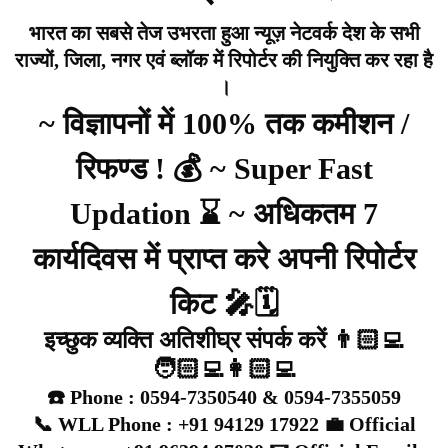
भारत का सबसे तेज उभरता हुआ न्यूज़ नेटवर्क देश के सभी
राज्यों, जिला, नगर एवं ब्लॉक में रिपोर्टर की नियुक्ति कर रहा है
।
~ विज्ञापनों में 100% तक कमीशन /
रिफण्ड ! 💰 ~ Super Fast
Updation ⌛ ~ अधिकतम 7
कार्यदिवस में प्राप्त करे अपनी रिपोर्टर
किट 🎤🗓️
इच्छुक व्यक्ति अतिशीघ्र संपर्क करें 👨🏻‍💻
🧑🏻‍💻👩🏻‍💻
☎️ Phone : 0594-7350540 & 0594-7355059
📞 WLL Phone : +91 94129 17922 💼 Official