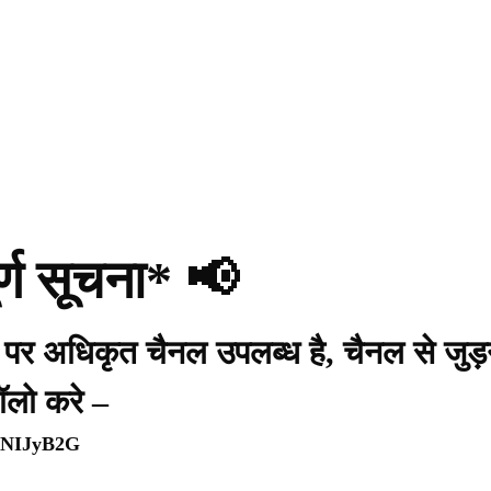
र्ण सूचना* 📢
प पर अधिकृत चैनल उपलब्ध है, चैनल से जुड़
ॉलो करे –
WpNIJyB2G