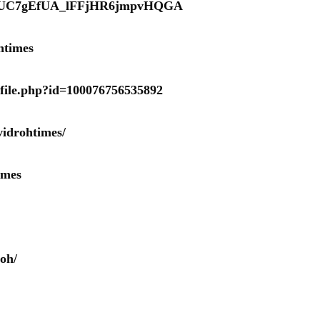
nel/UC7gEfUA_lFFjHR6jmpvHQGA
htimes
ofile.php?id=100076756535892
idrohtimes/
imes
oh/