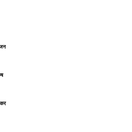
ोजन
ुष
 कर