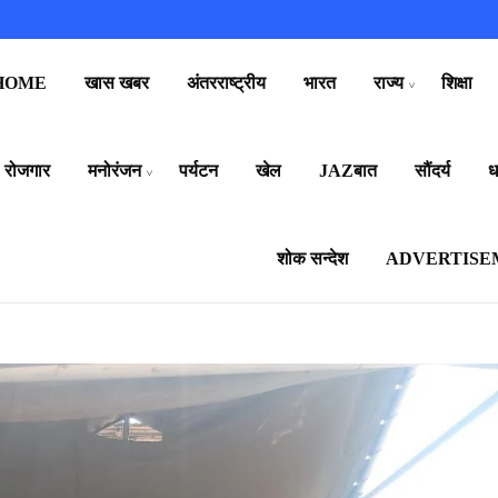
HOME
खास खबर
अंतरराष्ट्रीय
भारत
राज्य
शिक्षा
रोजगार
मनोरंजन
पर्यटन
खेल
JAZबात
सौंदर्य
धर
शोक सन्देश
ADVERTISE