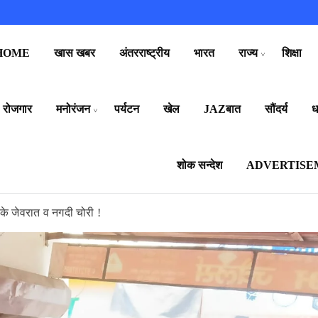
HOME
खास खबर
अंतरराष्ट्रीय
भारत
राज्य
शिक्षा
रोजगार
मनोरंजन
पर्यटन
खेल
JAZबात
सौंदर्य
धर
शोक सन्देश
ADVERTISE
ए के जेवरात व नगदी चोरी !