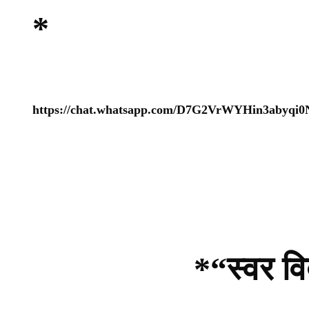
*
https://chat.whatsapp.com/D7G2VrWYHin3abyqi
*“स्वर वि