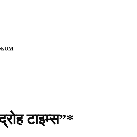
0NsUM
द्रोह टाइम्स”*