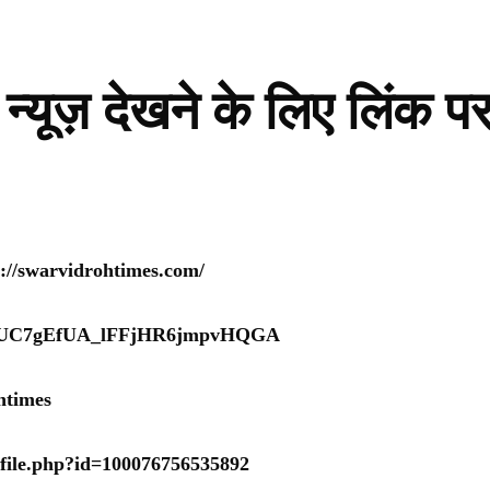
न्यूज़ देखने के लिए लिंक प
s://swarvidrohtimes.com/
nel/UC7gEfUA_lFFjHR6jmpvHQGA
htimes
ofile.php?id=100076756535892