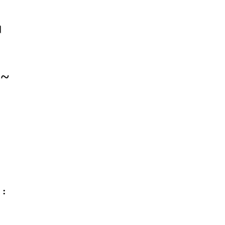
।
 ~
 :