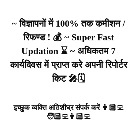
~ विज्ञापनों में 100% तक कमीशन /
रिफण्ड ! 💰 ~ Super Fast
Updation ⌛ ~ अधिकतम 7
कार्यदिवस में प्राप्त करे अपनी रिपोर्टर
किट 🎤🗓️
इच्छुक व्यक्ति अतिशीघ्र संपर्क करें 👨🏻‍💻
🧑🏻‍💻👩🏻‍💻