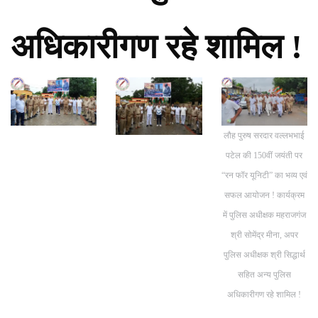
अधिकारीगण रहे शामिल !
लौह पुरुष सरदार वल्लभभाई
पटेल की 150वीं जयंती पर
“रन फॉर यूनिटी” का भव्य एवं
सफल आयोजन ! कार्यक्रम
में पुलिस अधीक्षक महराजगंज
श्री सोमेंद्र मीना, अपर
पुलिस अधीक्षक श्री सिद्धार्थ
सहित अन्य पुलिस
अधिकारीगण रहे शामिल !