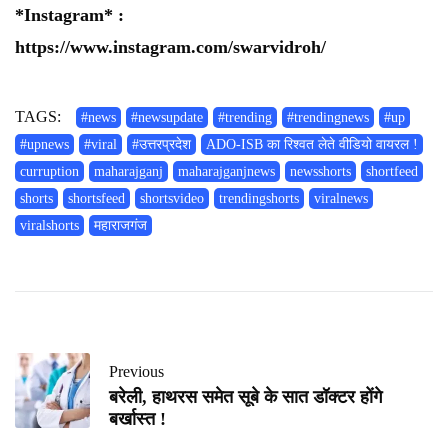
*Instagram* :
https://www.instagram.com/swarvidroh/
TAGS:
#news
#newsupdate
#trending
#trendingnews
#up
#upnews
#viral
#उत्तरप्रदेश
ADO-ISB का रिश्वत लेते वीडियो वायरल !
curruption
maharajganj
maharajganjnews
newsshorts
shortfeed
shorts
shortsfeed
shortsvideo
trendingshorts
viralnews
viralshorts
महाराजगंज
Previous
बरेली, हाथरस समेत सूबे के सात डॉक्टर होंगे
बर्खास्त !