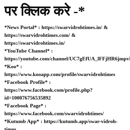
पर क्लिक करे -*
*News Portal* :
https://swarvidrohtimes.in/
&
https://swarvidrohtimes.com/
&
https://swarvidrohtimes.in/
*YouTube Channel* :
https://youtube.com/channel/UC7gEfUA_lFFjHR6jm
*Koo* :
https://www.kooapp.com/profile/swarvidrohtimes
*Facebook Profile* :
https://www.facebook.com/profile.php?
id=100076756535892
*Facebook Page* :
https://www.facebook.com/swarvidrohtimes/
*Kutumb App* :
https://kutumb.app/swar-vidroh-
times