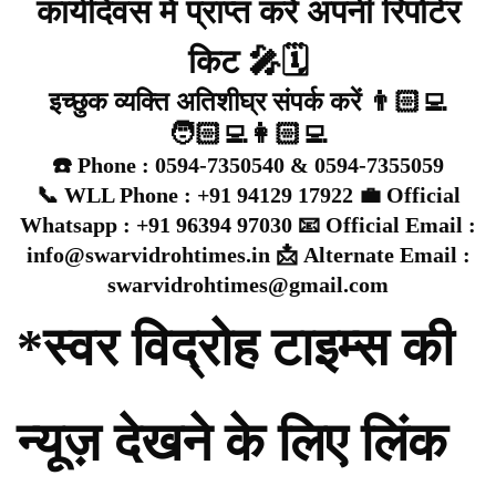
कार्यदिवस में प्राप्त करे अपनी रिपोर्टर
किट 🎤🗓️
इच्छुक व्यक्ति अतिशीघ्र संपर्क करें 👨🏻‍💻
🧑🏻‍💻👩🏻‍💻
☎️ Phone : 0594-7350540 & 0594-7355059
📞 WLL Phone : +91 94129 17922 💼 Official
Whatsapp : +91 96394 97030 📧 Official Email :
info@swarvidrohtimes.in 📩 Alternate Email :
swarvidrohtimes@gmail.com
*स्वर विद्रोह टाइम्स की
न्यूज़ देखने के लिए लिंक