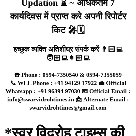
Updation ⌛ ~ अधिकतम 7
कार्यदिवस में प्राप्त करे अपनी रिपोर्टर
किट 🎤🗓️
इच्छुक व्यक्ति अतिशीघ्र संपर्क करें 👨🏻‍💻
🧑🏻‍💻👩🏻‍💻
☎️ Phone : 0594-7350540 & 0594-7355059
📞 WLL Phone : +91 94129 17922 💼 Official
Whatsapp : +91 96394 97030 📧 Official Email :
info@swarvidrohtimes.in 📩 Alternate Email :
swarvidrohtimes@gmail.com
*स्वर विद्रोह टाइम्स की