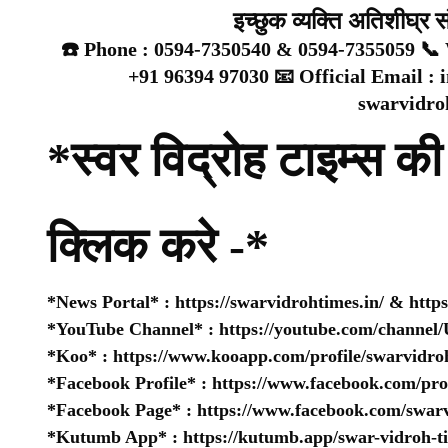
इच्छुक व्यक्ति अतिशीघ्र 
☎️ Phone : 0594-7350540 & 0594-7355059 📞 
+91 96394 97030 📧 Official Email :
swarvidr
*स्वर विद्रोह टाइम्स की 
क्लिक करे -*
*News Portal* :
https://swarvidrohtimes.in/
&
http
*YouTube Channel* :
https://youtube.com/chan
*Koo* :
https://www.kooapp.com/profile/swarvidro
*Facebook Profile* :
https://www.facebook.com/pr
*Facebook Page* :
https://www.facebook.com/swarv
*Kutumb App* :
https://kutumb.app/swar-vidroh-t