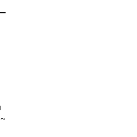
 –
।
 ~