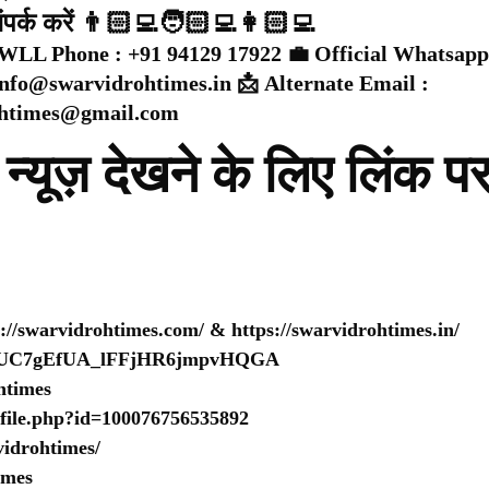
संपर्क करें 👨🏻‍💻🧑🏻‍💻👩🏻‍💻
WLL Phone : +91 94129 17922 💼 Official Whatsapp
 info@swarvidrohtimes.in 📩 Alternate Email :
ohtimes@gmail.com
न्यूज़ देखने के लिए लिंक प
s://swarvidrohtimes.com/
&
https://swarvidrohtimes.in/
nel/UC7gEfUA_lFFjHR6jmpvHQGA
htimes
ofile.php?id=100076756535892
idrohtimes/
imes