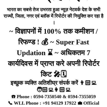
भारत का सबसे तेज उभरता हुआ न्यूज़ नेटवर्क देश के सभी
राज्यों, जिला, नगर एवं ब्लॉक में रिपोर्टर की नियुक्ति कर रहा है
।
~ विज्ञापनों में 100% तक कमीशन /
रिफण्ड ! 💰 ~ Super Fast
Updation ⌛ ~ अधिकतम 7
कार्यदिवस में प्राप्त करे अपनी रिपोर्टर
किट 🎤🗓️
इच्छुक व्यक्ति अतिशीघ्र संपर्क करें 👨🏻‍💻
🧑🏻‍💻👩🏻‍💻
☎️ Phone : 0594-7350540 & 0594-7355059
📞 WLL Phone : +91 94129 17922 💼 Official