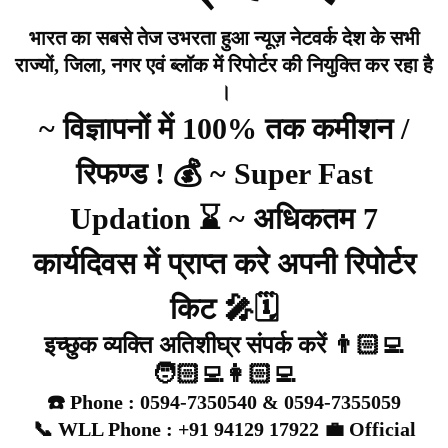
भारत का सबसे तेज उभरता हुआ न्यूज़ नेटवर्क देश के सभी
राज्यों, जिला, नगर एवं ब्लॉक में रिपोर्टर की नियुक्ति कर रहा है
।
~ विज्ञापनों में 100% तक कमीशन /
रिफण्ड ! 💰 ~ Super Fast
Updation ⌛ ~ अधिकतम 7
कार्यदिवस में प्राप्त करे अपनी रिपोर्टर
किट 🎤🗓️
इच्छुक व्यक्ति अतिशीघ्र संपर्क करें 👨🏻‍💻
🧑🏻‍💻👩🏻‍💻
☎️ Phone : 0594-7350540 & 0594-7355059
📞 WLL Phone : +91 94129 17922 💼 Official