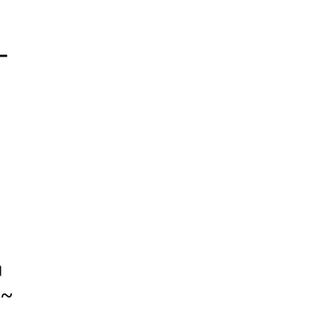
–
।
 ~