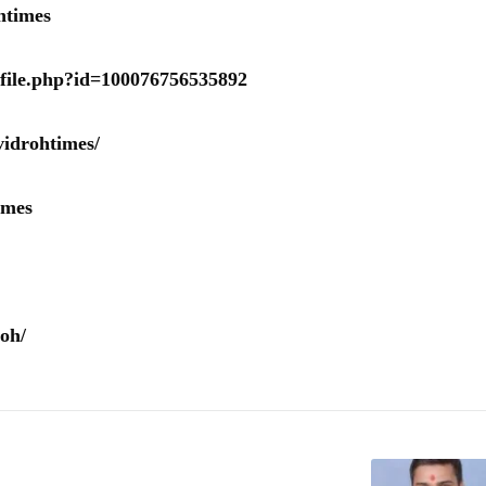
htimes
ofile.php?id=100076756535892
idrohtimes/
imes
oh/