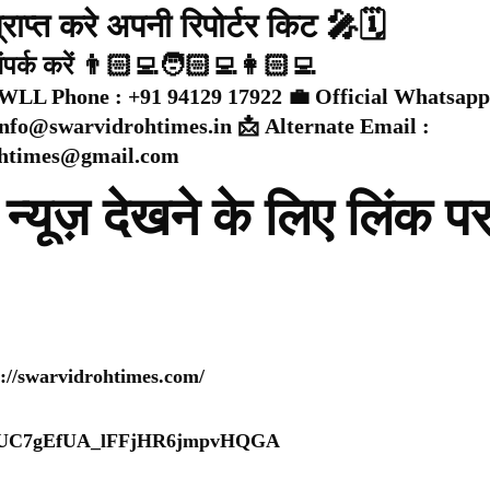
राप्त करे अपनी रिपोर्टर किट 🎤🗓️
संपर्क करें 👨🏻‍💻🧑🏻‍💻👩🏻‍💻
WLL Phone : +91 94129 17922 💼 Official Whatsapp
 info@swarvidrohtimes.in 📩 Alternate Email :
ohtimes@gmail.com
न्यूज़ देखने के लिए लिंक प
s://swarvidrohtimes.com/
nel/UC7gEfUA_lFFjHR6jmpvHQGA