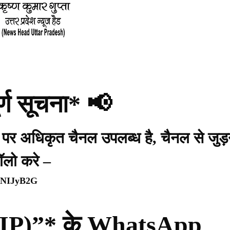
र्ण सूचना* 📢
प पर अधिकृत चैनल उपलब्ध है, चैनल से जुड़
ॉलो करे –
WpNIJyB2G
ी (PIP)”* के WhatsApp