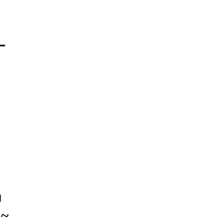
–
।
 ~