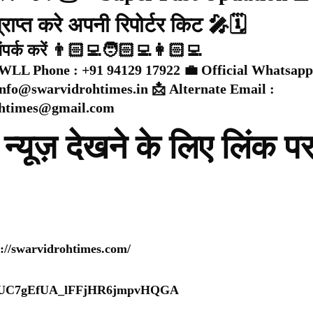
राप्त करे अपनी रिपोर्टर किट 🎤🗓️
संपर्क करें 👨🏻‍💻🧑🏻‍💻👩🏻‍💻
WLL Phone : +91 94129 17922 💼 Official Whatsapp
 info@swarvidrohtimes.in 📩 Alternate Email :
ohtimes@gmail.com
न्यूज़ देखने के लिए लिंक प
s://swarvidrohtimes.com/
nel/UC7gEfUA_lFFjHR6jmpvHQGA