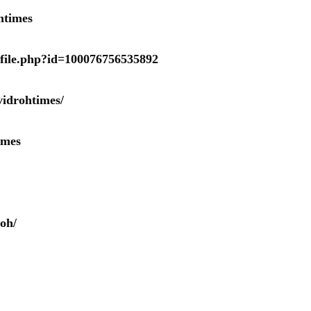
htimes
ofile.php?id=100076756535892
idrohtimes/
imes
oh/