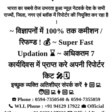
भारत का सबसे तेज उभरता हुआ न्यूज़ नेटवर्क देश के सभी
राज्यों, जिला, नगर एवं ब्लॉक में रिपोर्टर की नियुक्ति कर रहा है
।
~ विज्ञापनों में 100% तक कमीशन /
रिफण्ड ! 💰 ~ Super Fast
Updation ⌛ ~ अधिकतम 7
कार्यदिवस में प्राप्त करे अपनी रिपोर्टर
किट 🎤🗓️
इच्छुक व्यक्ति अतिशीघ्र संपर्क करें 👨🏻‍💻
🧑🏻‍💻👩🏻‍💻
☎️ Phone : 0594-7350540 & 0594-7355059
📞 WLL Phone : +91 94129 17922 💼 Official