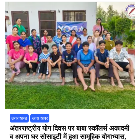
उत्तराखण्ड
खास खबर
अंतरराष्ट्रीय योग दिवस पर बाबा स्कॉलर्स अकादमी
व अपना घर सोसाइटी में हुआ सामूहिक योगाभ्यास,