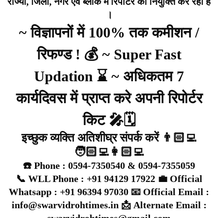
राज्यों, जिला, नगर एवं ब्लॉक में रिपोर्टर की नियुक्ति कर रहा है
।
~ विज्ञापनों में 100% तक कमीशन /
रिफण्ड ! 💰 ~ Super Fast
Updation ⌛ ~ अधिकतम 7
कार्यदिवस में प्राप्त करे अपनी रिपोर्टर
किट 🎤🗓️
इच्छुक व्यक्ति अतिशीघ्र संपर्क करें 👨🏻‍💻
🧑🏻‍💻👩🏻‍💻
☎️ Phone : 0594-7350540 & 0594-7355059
📞 WLL Phone : +91 94129 17922 💼 Official
Whatsapp : +91 96394 97030 📧 Official Email :
info@swarvidrohtimes.in 📩 Alternate Email :
swarvidrohtimes@gmail.com