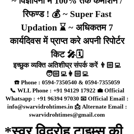
~ विज्ञापनों में 100% तक कमीशन /
रिफण्ड ! 💰 ~ Super Fast
Updation ⌛ ~ अधिकतम 7
कार्यदिवस में प्राप्त करे अपनी रिपोर्टर
किट 🎤🗓️
इच्छुक व्यक्ति अतिशीघ्र संपर्क करें 👨🏻‍💻
🧑🏻‍💻👩🏻‍💻
☎️ Phone : 0594-7350540 & 0594-7355059
📞 WLL Phone : +91 94129 17922 💼 Official
Whatsapp : +91 96394 97030 📧 Official Email :
info@swarvidrohtimes.in 📩 Alternate Email :
swarvidrohtimes@gmail.com
*स्वर विद्रोह टाइम्स की