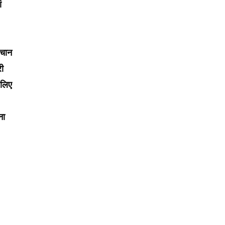
ं
हचान
री
 लिए
ना