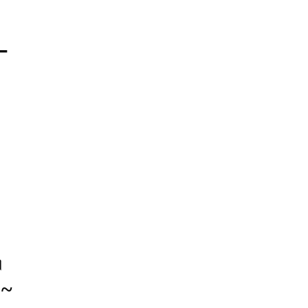
–
।
 ~