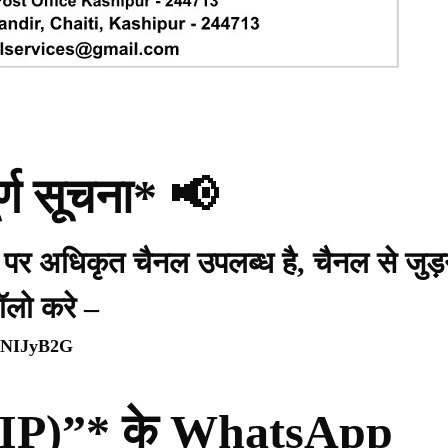
र्ण सूचना* 📢
प पर अधिकृत चैनल उपलब्ध है, चैनल से जुड़
ॉलो करे –
WpNIJyB2G
ी (PIP)”* के WhatsApp