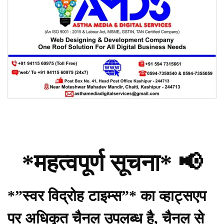
*महत्वपूर्ण सूचना* 📢
*”स्वर विद्रोह टाइम्स”* का व्हाट्सएप
पर अधिकृत चैनल उपलब्ध है, चैनल से