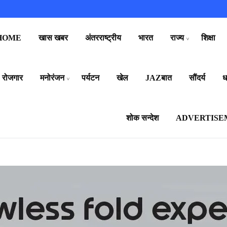
HOME
खास खबर
अंतरराष्ट्रीय
भारत
राज्य
शिक्षा
रोजगार
मनोरंजन
पर्यटन
खेल
JAZबात
सौंदर्य
धर
शोक सन्देश
ADVERTISE