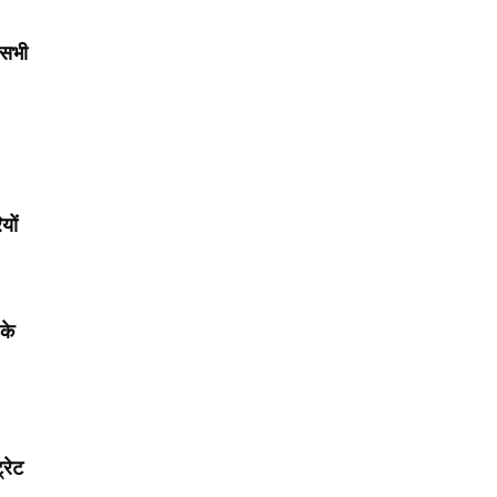
 सभी
यों
के
्रेट