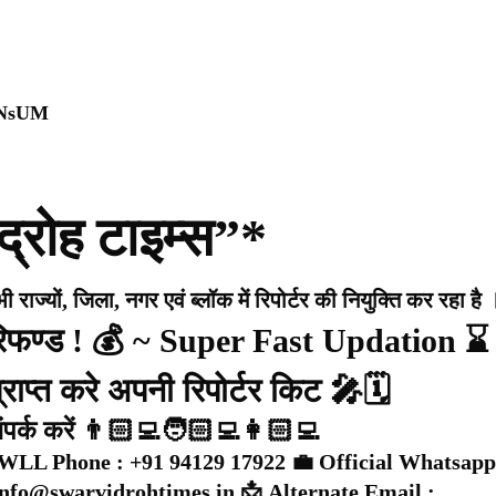
0NsUM
द्रोह टाइम्स”*
राज्यों, जिला, नगर एवं ब्लॉक में रिपोर्टर की नियुक्ति कर रहा है 
 रिफण्ड ! 💰 ~ Super Fast Updation ⌛
राप्त करे अपनी रिपोर्टर किट 🎤🗓️
संपर्क करें 👨🏻‍💻🧑🏻‍💻👩🏻‍💻
WLL Phone : +91 94129 17922 💼 Official Whatsapp
 info@swarvidrohtimes.in 📩 Alternate Email :