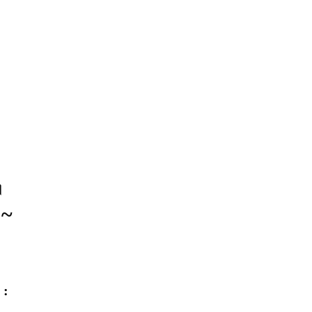
।
 ~
 :