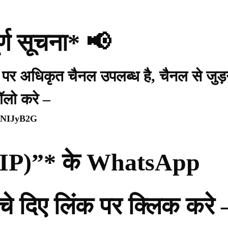
र्ण सूचना* 📢
प पर अधिकृत चैनल उपलब्ध है, चैनल से जुड़
ॉलो करे –
WpNIJyB2G
ी (PIP)”* के WhatsApp
नीचे दिए लिंक पर क्लिक करे 