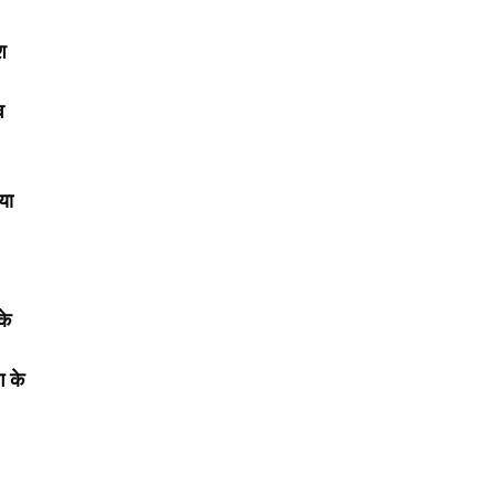
श
व
या
के
ग के