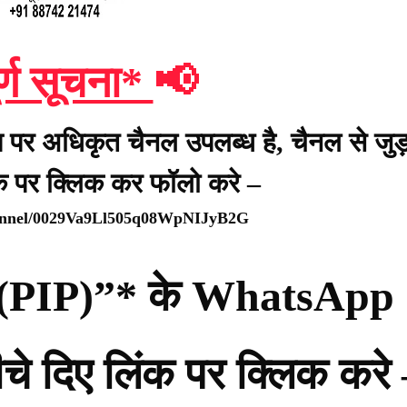
र्ण सूचना*
📢
प पर अधिकृत चैनल उपलब्ध है, चैनल से जुड़
ंक पर क्लिक कर फॉलो करे –
hannel/0029Va9Ll505q08WpNIJyB2G
्टी (PIP)”* के WhatsApp
नीचे दिए लिंक पर क्लिक करे