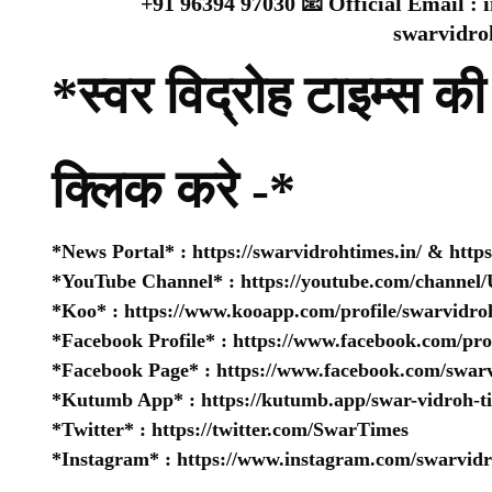
+91 96394 97030 📧 Official Email :
swarvidr
*स्वर विद्रोह टाइम्स की 
क्लिक करे -*
*News Portal* :
https://swarvidrohtimes.in/
&
http
*YouTube Channel* :
https://youtube.com/chan
*Koo* :
https://www.kooapp.com/profile/swarvidro
*Facebook Profile* :
https://www.facebook.com/pr
*Facebook Page* :
https://www.facebook.com/swarv
*Kutumb App* :
https://kutumb.app/swar-vidroh-t
*Twitter* :
https://twitter.com/SwarTimes
*Instagram* :
https://www.instagram.com/swarvidr