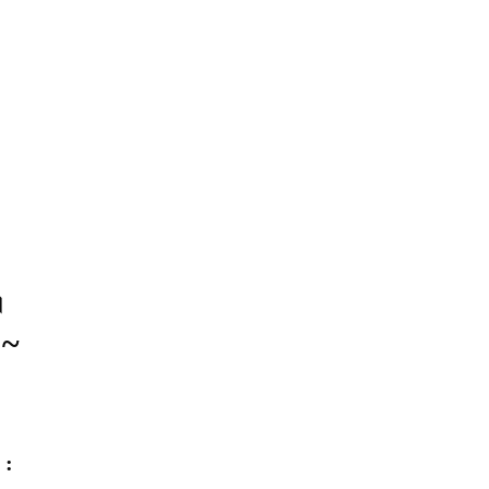
।
 ~
 :