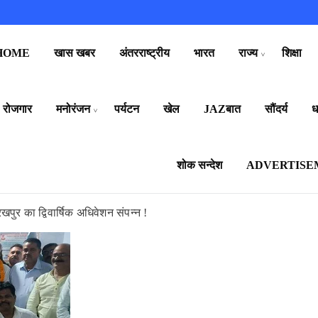
HOME
खास खबर
अंतरराष्ट्रीय
भारत
राज्य
शिक्षा
रोजगार
मनोरंजन
पर्यटन
खेल
JAZबात
सौंदर्य
धर
शोक सन्देश
ADVERTISE
रखपुर का द्विवार्षिक अधिवेशन संपन्न !