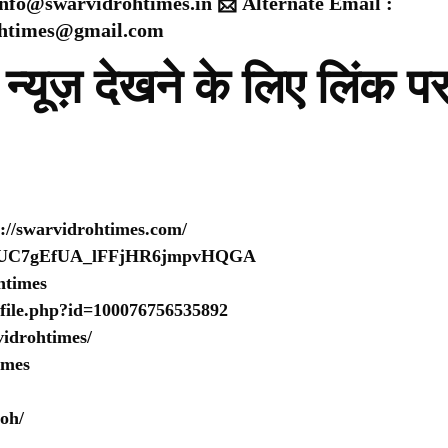
 info@swarvidrohtimes.in 📩 Alternate Email :
ohtimes@gmail.com
न्यूज़ देखने के लिए लिंक प
s://swarvidrohtimes.com/
nel/UC7gEfUA_lFFjHR6jmpvHQGA
htimes
ofile.php?id=100076756535892
idrohtimes/
imes
oh/