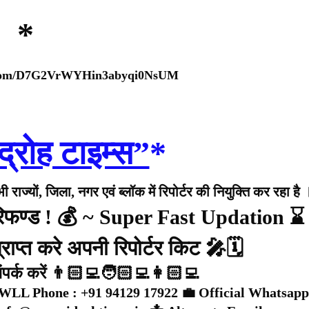
*
p.com/D7G2VrWYHin3abyqi0NsUM
द्रोह टाइम्स”
*
राज्यों, जिला, नगर एवं ब्लॉक में रिपोर्टर की नियुक्ति कर रहा है 
 रिफण्ड ! 💰 ~ Super Fast Updation ⌛
राप्त करे अपनी रिपोर्टर किट 🎤🗓️
संपर्क करें 👨🏻‍💻🧑🏻‍💻👩🏻‍💻
WLL Phone : +91 94129 17922 💼 Official Whatsapp