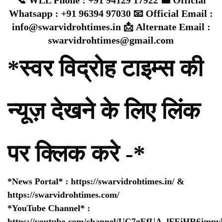
📞 WLL Phone : +91 94129 17922 💼 Official
Whatsapp : +91 96394 97030 📧 Official Email :
info@swarvidrohtimes.in 📩 Alternate Email :
swarvidrohtimes@gmail.com
*स्वर विद्रोह टाइम्स की
न्यूज़ देखने के लिए लिंक
पर क्लिक करे -*
*News Portal* :
https://swarvidrohtimes.in/
&
https://swarvidrohtimes.com/
*YouTube Channel* :
https://youtube.com/channel/UC7gEfUA_lFFjHR6jm