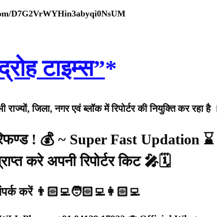
p.com/D7G2VrWYHin3abyqi0NsUM
द्रोह टाइम्स”
*
राज्यों, जिला, नगर एवं ब्लॉक में रिपोर्टर की नियुक्ति कर रहा है 
 रिफण्ड ! 💰 ~ Super Fast Updation ⌛
राप्त करे अपनी रिपोर्टर किट 🎤🗓️
संपर्क करें 👨🏻‍💻🧑🏻‍💻👩🏻‍💻