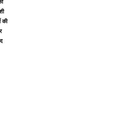
को
शी
ी की
र
ाद