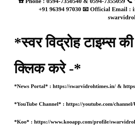
☎️ Phone : 0594-7350540 & 0594-7355059 📞 
+91 96394 97030 📧 Official Email :
swarvidr
*स्वर विद्रोह टाइम्स की 
क्लिक करे -*
*News Portal* :
https://swarvidrohtimes.in/
&
http
*YouTube Channel* :
https://youtube.com/chan
*Koo* :
https://www.kooapp.com/profile/swarvidro