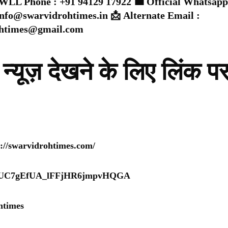
WLL Phone : +91 94129 17922 💼 Official Whatsapp
 info@swarvidrohtimes.in 📩 Alternate Email :
ohtimes@gmail.com
न्यूज़ देखने के लिए लिंक प
s://swarvidrohtimes.com/
nel/UC7gEfUA_lFFjHR6jmpvHQGA
htimes