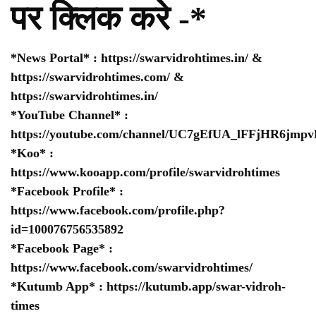
पर क्लिक करे -*
*News Portal* :
https://swarvidrohtimes.in/
&
https://swarvidrohtimes.com/
&
https://swarvidrohtimes.in/
*YouTube Channel* :
https://youtube.com/channel/UC7gEfUA_lFFjHR6jm
*Koo* :
https://www.kooapp.com/profile/swarvidrohtimes
*Facebook Profile* :
https://www.facebook.com/profile.php?
id=100076756535892
*Facebook Page* :
https://www.facebook.com/swarvidrohtimes/
*Kutumb App* :
https://kutumb.app/swar-vidroh-
times