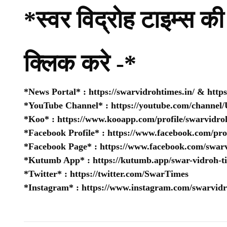
*स्वर विद्रोह टाइम्स की 
क्लिक करे -*
*News Portal* :
https://swarvidrohtimes.in/
&
http
*YouTube Channel* :
https://youtube.com/chan
*Koo* :
https://www.kooapp.com/profile/swarvidro
*Facebook Profile* :
https://www.facebook.com/pr
*Facebook Page* :
https://www.facebook.com/swarv
*Kutumb App* :
https://kutumb.app/swar-vidroh-t
*Twitter* :
https://twitter.com/SwarTimes
*Instagram* :
https://www.instagram.com/swarvidr