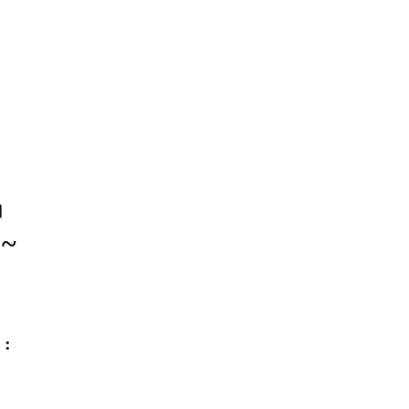
।
 ~
 :