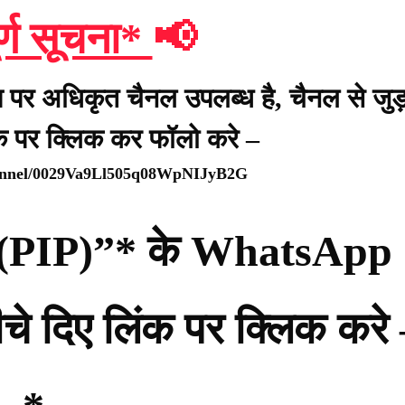
र्ण सूचना*
📢
प पर अधिकृत चैनल उपलब्ध है, चैनल से जुड़
ंक पर क्लिक कर फॉलो करे –
hannel/0029Va9Ll505q08WpNIJyB2G
्टी (PIP)”* के WhatsApp
नीचे दिए लिंक पर क्लिक करे