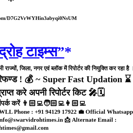
*
p.com/D7G2VrWYHin3abyqi0NsUM
द्रोह टाइम्स”
*
राज्यों, जिला, नगर एवं ब्लॉक में रिपोर्टर की नियुक्ति कर रहा है 
 रिफण्ड ! 💰 ~ Super Fast Updation ⌛
राप्त करे अपनी रिपोर्टर किट 🎤🗓️
संपर्क करें 👨🏻‍💻🧑🏻‍💻👩🏻‍💻
WLL Phone : +91 94129 17922 💼 Official Whatsapp
 info@swarvidrohtimes.in 📩 Alternate Email :
ohtimes@gmail.com