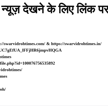
न्यूज़ देखने के लिए लिंक प
s://swarvidrohtimes.com/
&
https://swarvidrohtimes.in/
nel/UC7gEfUA_lFFjHR6jmpvHQGA
htimes
ofile.php?id=100076756535892
idrohtimes/
imes
oh/