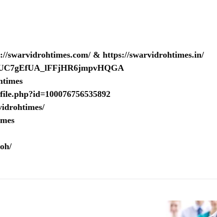
s://swarvidrohtimes.com/
&
https://swarvidrohtimes.in/
nel/UC7gEfUA_lFFjHR6jmpvHQGA
htimes
ofile.php?id=100076756535892
idrohtimes/
imes
oh/