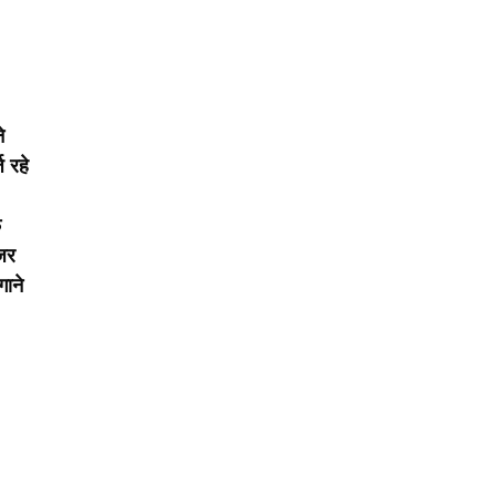
े
 रहे
फ
जर
गाने