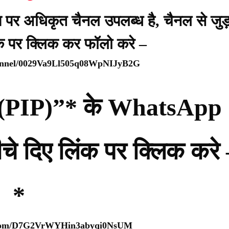
प पर अधिकृत चैनल उपलब्ध है, चैनल से जुड़
ंक पर क्लिक कर फॉलो करे –
hannel/0029Va9Ll505q08WpNIJyB2G
्टी (PIP)”* के WhatsApp
नीचे दिए लिंक पर क्लिक करे
*
p.com/D7G2VrWYHin3abyqi0NsUM