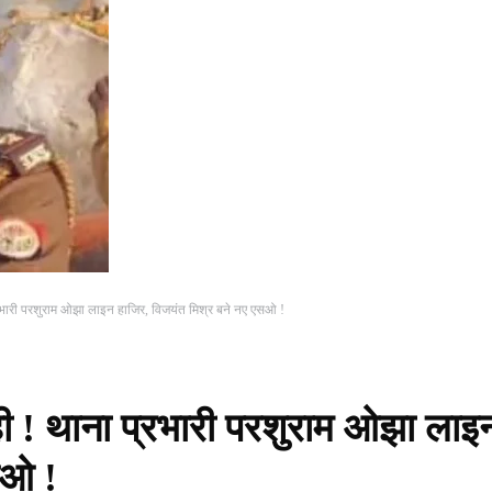
ा प्रभारी परशुराम ओझा लाइन हाजिर, विजयंत मिश्र बने नए एसओ !
वाही ! थाना प्रभारी परशुराम ओझा लाइ
सओ !