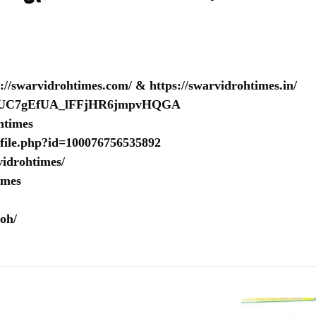
s://swarvidrohtimes.com/
&
https://swarvidrohtimes.in/
nel/UC7gEfUA_lFFjHR6jmpvHQGA
htimes
ofile.php?id=100076756535892
idrohtimes/
imes
oh/