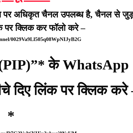
प पर अधिकृत चैनल उपलब्ध है, चैनल से जुड़
ंक पर क्लिक कर फॉलो करे –
hannel/0029Va9Ll505q08WpNIJyB2G
्टी (PIP)”* के WhatsApp
नीचे दिए लिंक पर क्लिक करे
*