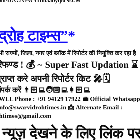
p.com/D7G2VrWYHin3abyqi0NsUM
द्रोह टाइम्स”
*
राज्यों, जिला, नगर एवं ब्लॉक में रिपोर्टर की नियुक्ति कर रहा है 
 रिफण्ड ! 💰 ~ Super Fast Updation ⌛
राप्त करे अपनी रिपोर्टर किट 🎤🗓️
संपर्क करें 👨🏻‍💻🧑🏻‍💻👩🏻‍💻
WLL Phone : +91 94129 17922 💼 Official Whatsapp
 info@swarvidrohtimes.in 📩 Alternate Email :
ohtimes@gmail.com
न्यूज़ देखने के लिए लिंक प