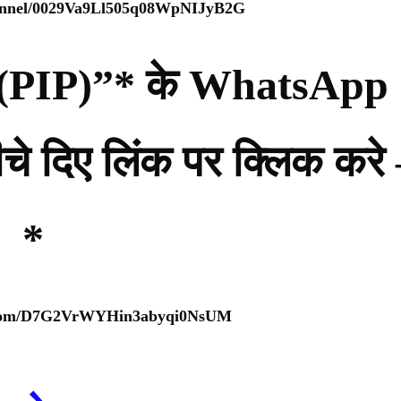
hannel/0029Va9Ll505q08WpNIJyB2G
्टी (PIP)”* के WhatsApp
नीचे दिए लिंक पर क्लिक करे
*
p.com/D7G2VrWYHin3abyqi0NsUM