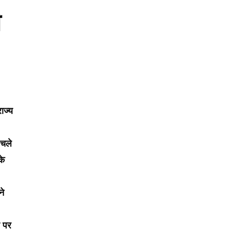
ी
ाज्य
 चले
के
ने
र पर