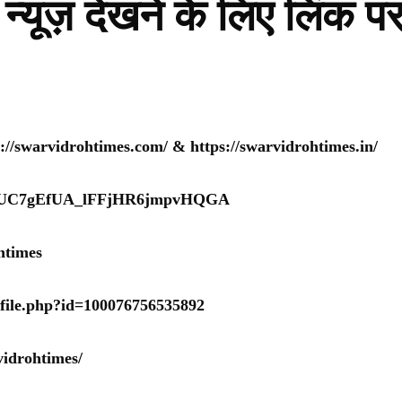
न्यूज़ देखने के लिए लिंक प
s://swarvidrohtimes.com/
&
https://swarvidrohtimes.in/
nel/UC7gEfUA_lFFjHR6jmpvHQGA
htimes
ofile.php?id=100076756535892
idrohtimes/