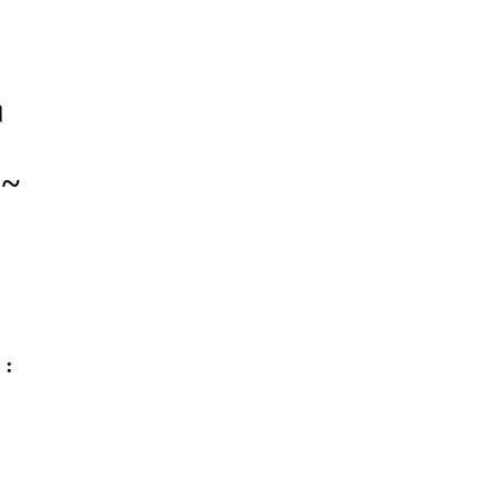
।
 ~
 :