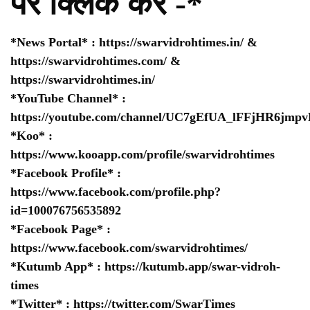
पर क्लिक करे -*
*News Portal* :
https://swarvidrohtimes.in/
&
https://swarvidrohtimes.com/
&
https://swarvidrohtimes.in/
*YouTube Channel* :
https://youtube.com/channel/UC7gEfUA_lFFjHR6jm
*Koo* :
https://www.kooapp.com/profile/swarvidrohtimes
*Facebook Profile* :
https://www.facebook.com/profile.php?
id=100076756535892
*Facebook Page* :
https://www.facebook.com/swarvidrohtimes/
*Kutumb App* :
https://kutumb.app/swar-vidroh-
times
*Twitter* :
https://twitter.com/SwarTimes