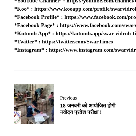
*YouTube Channel* :
https://youtube.com/chan
*Koo* :
https://www.kooapp.com/profile/swarvidro
*Facebook Profile* :
https://www.facebook.com/pr
*Facebook Page* :
https://www.facebook.com/swarv
*Kutumb App* :
https://kutumb.app/swar-vidroh-t
*Twitter* :
https://twitter.com/SwarTimes
*Instagram* :
https://www.instagram.com/swarvidr
Previous
18 जनवरी को आयोजित होगी
नवोदय प्रवेश परीक्षा !