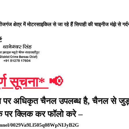
ज क्षेत्र में मोटरसाइकिल से जा रहे हैं सिपाही की चाइनीज मंझे से गर्द
ट
र्ण सूचना*
📢
प पर अधिकृत चैनल उपलब्ध है, चैनल से जुड़
ंक पर क्लिक कर फॉलो करे –
hannel/0029Va9Ll505q08WpNIJyB2G