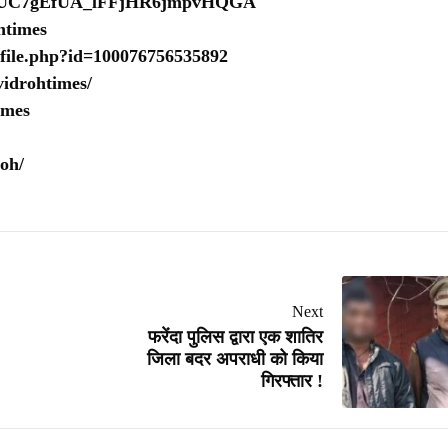
nel/UC7gEfUA_lFFjHR6jmpvHQGA
htimes
ofile.php?id=100076756535892
idrohtimes/
imes
oh/
Next
फरेंदा पुलिस द्वारा एक शातिर
जिला बदर अपराधी को किया
गिरफ्तार !