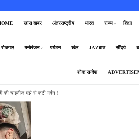
HOME
खास खबर
अंतरराष्ट्रीय
भारत
राज्य
शिक्षा
रोजगार
मनोरंजन
पर्यटन
खेल
JAZबात
सौंदर्य
धर
शोक सन्देश
ADVERTISE
ी की चाइनीज मंझे से कटी गर्दन !