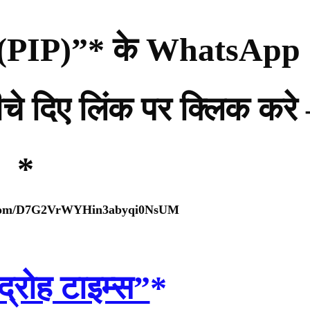
्टी (PIP)”* के WhatsApp
नीचे दिए लिंक पर क्लिक करे
*
p.com/D7G2VrWYHin3abyqi0NsUM
द्रोह टाइम्स”
*