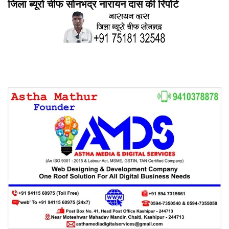
जिला ब्यूरो चीफ सोनभद्र नारायन दास की रिपोर्ट