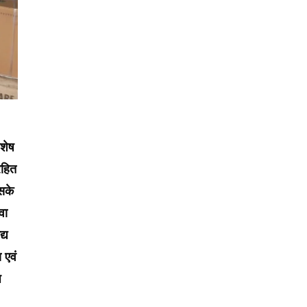
िशेष
रहित
इसके
वा
्य
 एवं
ज