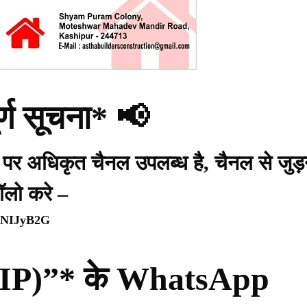
र्ण सूचना* 📢
प पर अधिकृत चैनल उपलब्ध है, चैनल से जुड़
ॉलो करे –
WpNIJyB2G
ी (PIP)”* के WhatsApp