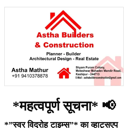
*महत्वपूर्ण सूचना* 📢
*”स्वर विद्रोह टाइम्स”* का व्हाट्सएप