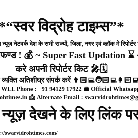
*“स्वर विद्रोह टाइम्स”*
ूज़ नेटवर्क देश के सभी राज्यों, जिला, नगर एवं ब्लॉक में रिपोर्टर
रिफण्ड ! 💰 ~ Super Fast Updation ⌛ ~ 
करे अपनी रिपोर्टर किट 🎤🗓️
क व्यक्ति अतिशीघ्र संपर्क करें 👨🏻‍💻🧑🏻‍💻👩🏻‍
WLL Phone : +91 94129 17922 💼 Official Whatsapp 
ohtimes.in 📩 Alternate Email : swarvidrohtimes@
 न्यूज़ देखने के लिए लिंक प
s://swarvidrohtimes.com/