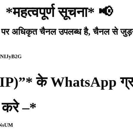
*महत्वपूर्ण सूचना* 📢
प पर अधिकृत चैनल उपलब्ध है, चैनल से जुड़
WpNIJyB2G
(PIP)”* के WhatsApp ग्रुप
 करे –*
0NsUM