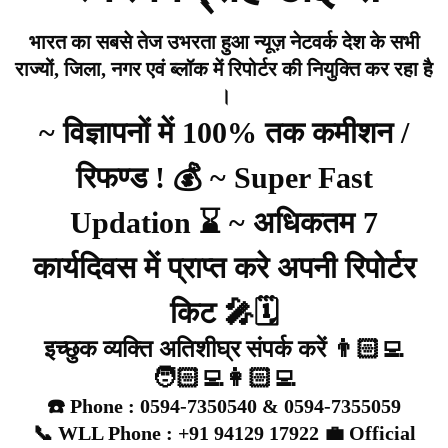
भारत का सबसे तेज उभरता हुआ न्यूज़ नेटवर्क देश के सभी
राज्यों, जिला, नगर एवं ब्लॉक में रिपोर्टर की नियुक्ति कर रहा है
।
~ विज्ञापनों में 100% तक कमीशन /
रिफण्ड ! 💰 ~ Super Fast
Updation ⌛ ~ अधिकतम 7
कार्यदिवस में प्राप्त करे अपनी रिपोर्टर
किट 🎤🗓️
इच्छुक व्यक्ति अतिशीघ्र संपर्क करें 👨🏻‍💻
🧑🏻‍💻👩🏻‍💻
☎️ Phone : 0594-7350540 & 0594-7355059
📞 WLL Phone : +91 94129 17922 💼 Official