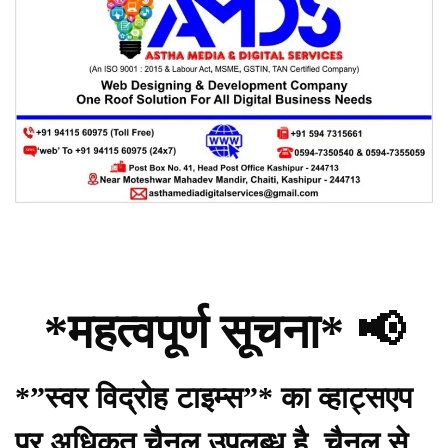
*महत्वपूर्ण सूचना* 📢
*”स्वर विद्रोह टाइम्स”* का व्हाट्सएप
पर अधिकृत चैनल उपलब्ध है, चैनल से