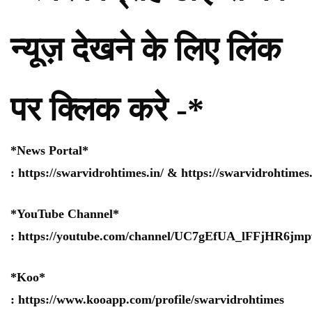
न्यूज़ देखने के लिए लिंक
पर क्लिक करे -*
*News Portal*
:
https://swarvidrohtimes.in/
&
https://swarvidrohtime
*YouTube Channel*
:
https://youtube.com/channel/UC7gEfUA_lFFjHR6j
*Koo*
:
https://www.kooapp.com/profile/swarvidrohtimes