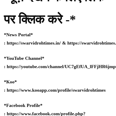
पर क्लिक करे -*
*News Portal*
:
https://swarvidrohtimes.in/
&
https://swarvidrohtime
*YouTube Channel*
:
https://youtube.com/channel/UC7gEfUA_lFFjHR6j
*Koo*
:
https://www.kooapp.com/profile/swarvidrohtimes
*Facebook Profile*
:
https://www.facebook.com/profile.php?