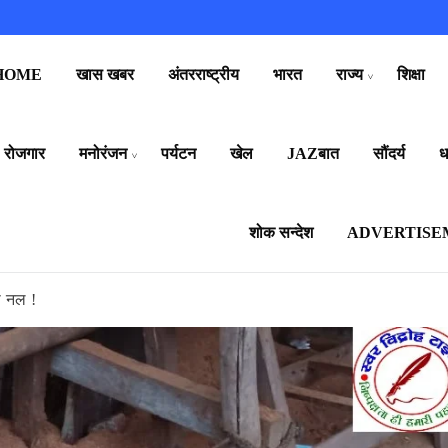
HOME
खास खबर
अंतरराष्ट्रीय
भारत
राज्य
शिक्षा
रोजगार
मनोरंजन
पर्यटन
खेल
JAZबात
सौंदर्य
धर
शोक सन्देश
ADVERTISE
ी नल !