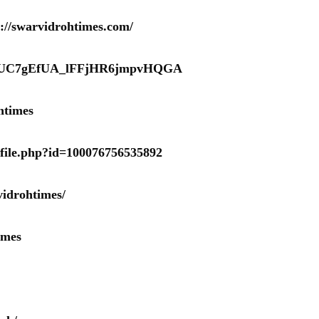
s://swarvidrohtimes.com/
nel/UC7gEfUA_lFFjHR6jmpvHQGA
htimes
ofile.php?id=100076756535892
idrohtimes/
imes