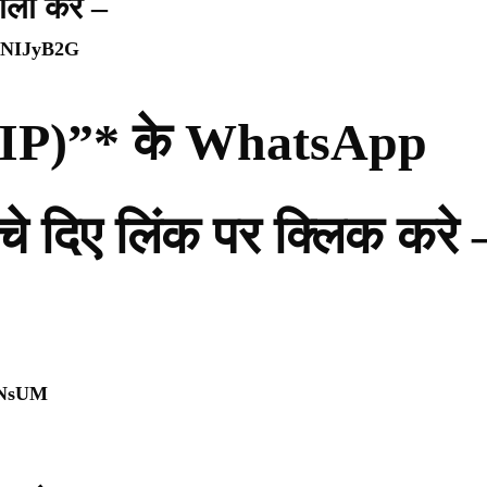
ॉलो करे –
WpNIJyB2G
ी (PIP)”* के WhatsApp
नीचे दिए लिंक पर क्लिक करे 
0NsUM