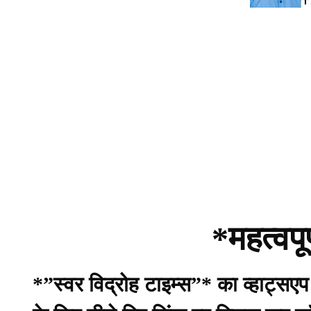
*महत्वपू
*”स्वर विद्रोह टाइम्स”* का व्हाट्सए