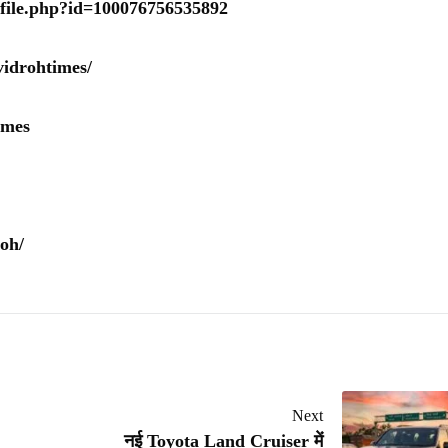
ofile.php?id=100076756535892
idrohtimes/
imes
oh/
Next
नई Toyota Land Cruiser में