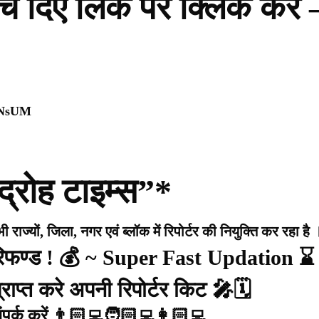
नीचे दिए लिंक पर क्लिक करे 
0NsUM
द्रोह टाइम्स”*
राज्यों, जिला, नगर एवं ब्लॉक में रिपोर्टर की नियुक्ति कर रहा है 
 रिफण्ड ! 💰 ~ Super Fast Updation ⌛
राप्त करे अपनी रिपोर्टर किट 🎤🗓️
संपर्क करें 👨🏻‍💻🧑🏻‍💻👩🏻‍💻