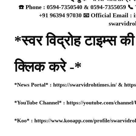
☎️ Phone : 0594-7350540 & 0594-7355059 📞 
+91 96394 97030 📧 Official Email :
swarvidr
*स्वर विद्रोह टाइम्स की 
क्लिक करे -*
*News Portal* :
https://swarvidrohtimes.in/
&
http
*YouTube Channel* :
https://youtube.com/chan
*Koo* :
https://www.kooapp.com/profile/swarvidro