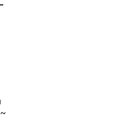
–
।
 ~