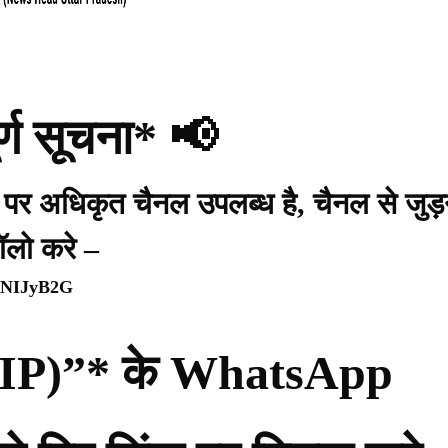
र्ण सूचना* 📢
प पर अधिकृत चैनल उपलब्ध है, चैनल से जुड़
ॉलो करे –
WpNIJyB2G
ी (PIP)”* के WhatsApp