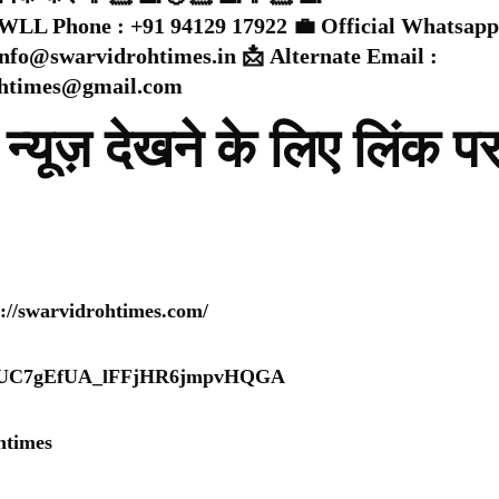
WLL Phone : +91 94129 17922 💼 Official Whatsapp
 info@swarvidrohtimes.in 📩 Alternate Email :
ohtimes@gmail.com
न्यूज़ देखने के लिए लिंक प
s://swarvidrohtimes.com/
nel/UC7gEfUA_lFFjHR6jmpvHQGA
htimes