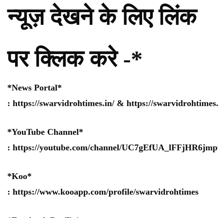
न्यूज़ देखने के लिए लिंक
पर क्लिक करे -*
*News Portal*
:
https://swarvidrohtimes.in/
&
https://swarvidrohtime
*YouTube Channel*
:
https://youtube.com/channel/UC7gEfUA_lFFjHR6j
*Koo*
:
https://www.kooapp.com/profile/swarvidrohtimes