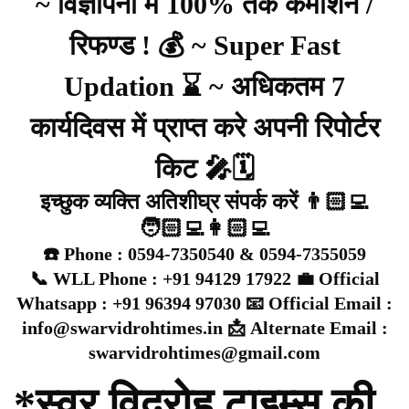
~ विज्ञापनों में 100% तक कमीशन /
रिफण्ड ! 💰 ~ Super Fast
Updation ⌛ ~ अधिकतम 7
कार्यदिवस में प्राप्त करे अपनी रिपोर्टर
किट 🎤🗓️
इच्छुक व्यक्ति अतिशीघ्र संपर्क करें 👨🏻‍💻
🧑🏻‍💻👩🏻‍💻
☎️ Phone : 0594-7350540 & 0594-7355059
📞 WLL Phone : +91 94129 17922 💼 Official
Whatsapp : +91 96394 97030 📧 Official Email :
info@swarvidrohtimes.in 📩 Alternate Email :
swarvidrohtimes@gmail.com
*स्वर विद्रोह टाइम्स की