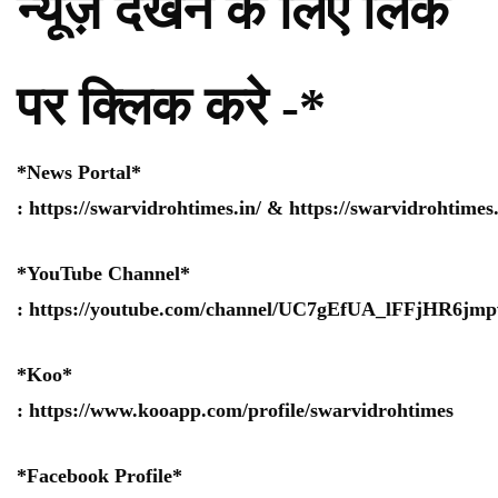
न्यूज़ देखने के लिए लिंक
पर क्लिक करे -*
*News Portal*
:
https://swarvidrohtimes.in/
&
https://swarvidrohtime
*YouTube Channel*
:
https://youtube.com/channel/UC7gEfUA_lFFjHR6j
*Koo*
:
https://www.kooapp.com/profile/swarvidrohtimes
*Facebook Profile*